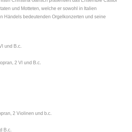
nistin Christina Gansch präsentiert das Ensemble Castor
aten und Motteten, welche er sowohl in Italien
on Händels bedeutenden Orgelkonzerten und seine
l und B.c.
opran, 2 Vl und B.c.
pran, 2 Violinen und b.c.
d B.c.