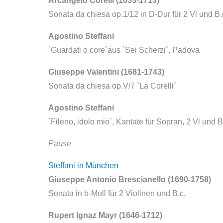
Arcangelo Corelli (1653-1713)
Sonata da chiesa op.1/12 in D-Dur für 2 Vl und B.
Agostino Steffani
`Guardati o core´aus `Sei Scherzi´, Padova
Giuseppe Valentini (1681-1743)
Sonata da chiesa op.V/7 `La Corelli´
Agostino Steffani
`Fileno, idolo mio´, Kantate für Sopran, 2 Vl und B
Pause
Steffani in München
Giuseppe Antonio Brescianello (1690-1758)
Sonata in b-Moll für 2 Violinen und B.c.
Rupert Ignaz Mayr (1646-1712)