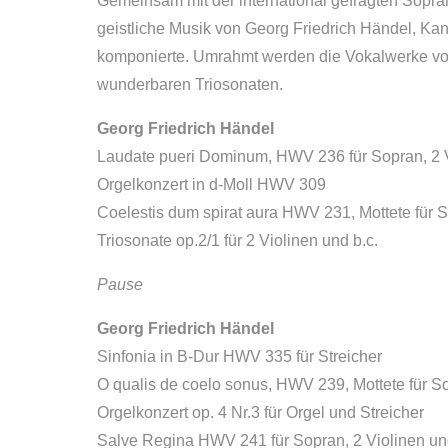
Gemeinsam mit der international gefragten Sopra
geistliche Musik von Georg Friedrich Händel, Kant
komponierte. Umrahmt werden die Vokalwerke v
wunderbaren Triosonaten.
Georg Friedrich Händel
Laudate pueri Dominum, HWV 236 für Sopran, 2 V
Orgelkonzert in d-Moll HWV 309
Coelestis dum spirat aura HWV 231, Mottete für S
Triosonate op.2/1 für 2 Violinen und b.c.
Pause
Georg Friedrich Händel
Sinfonia in B-Dur HWV 335 für Streicher
O qualis de coelo sonus, HWV 239, Mottete für So
Orgelkonzert op. 4 Nr.3 für Orgel und Streicher
Salve Regina HWV 241 für Sopran, 2 Violinen un