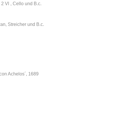
2 Vl , Cello und B.c.
ran, Streicher und B.c.
e con Achelos´, 1689