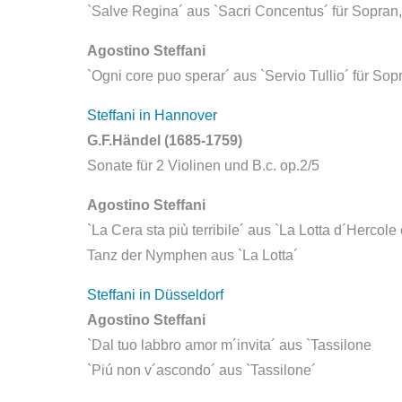
`Salve Regina´ aus `Sacri Concentus´ für Sopran, 
Agostino Steffani
`Ogni core puo sperar´ aus `Servio Tullio´ für Sop
Steffani in Hannover
G.F.Händel (1685-1759)
Sonate für 2 Violinen und B.c. op.2/5
Agostino Steffani
`La Cera sta più terribile´ aus `La Lotta d´Hercol
Tanz der Nymphen aus `La Lotta´
Steffani in Düsseldorf
Agostino Steffani
`Dal tuo labbro amor m´invita´ aus `Tassilone
`Piú non v´ascondo´ aus `Tassilone´